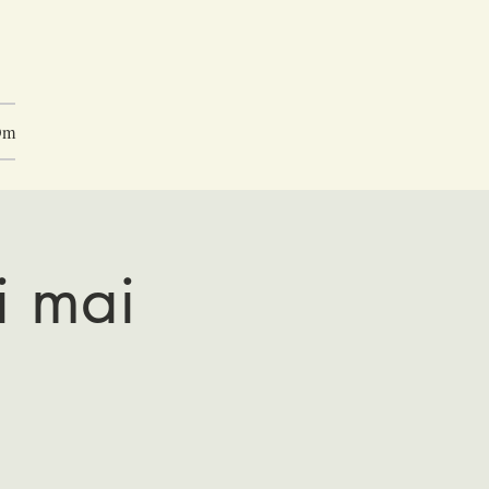
Om
 i mai