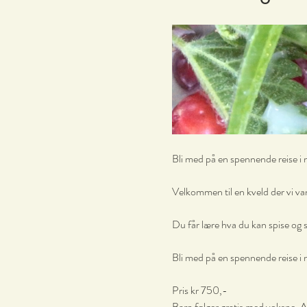
Bli med på en spennende reise i 
Velkommen til en kveld der vi va
Du får lære hva du kan spise og s
Bli med på en spennende reise i 
Pris kr 750,- 
Barn følger gratis med voksne. A