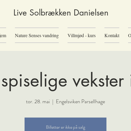
Live Solbrækken Danielsen
jem
Nature Senses vandring
Villmjød - kurs
Kontakt
 spiselige vekster
tor. 28. mai
  |  
Engelsviken Parsellhage
Billetter er ikke på salg