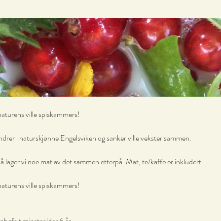
naturens ville spiskammers!
ndrer i naturskjønne Engelsviken og sanker ville vekster sammen.
å lager vi noe mat av det sammen etterpå. Mat, te/kaffe er inkludert. 
naturens ville spiskammers!
nbefalt minstealder 6 år 